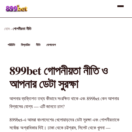
গোপনীয়তা নীতি
হোম
›
পরিচিতি
বিস্তারিত
নীতি
যোগাযোগ
899bet গোপনীয়তা নীতি ও
আপনার ডেটা সুরক্ষা
আপনার ব্যক্তিগত তথ্য কীভাবে সংরক্ষিত থাকে এবং 899bet কেন আপনার
বিশ্বাসের যোগ্য — এটি জানতে চান?
899bet-এ আমরা বাংলাদেশের খেলোয়াড়দের ডেটা সুরক্ষা এবং গোপনীয়তাকে
সর্বোচ্চ অগ্রাধিকার দিই। ঢাকা থেকে চট্টগ্রাম, সিলেট থেকে খুলনা —