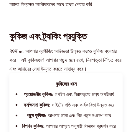
আমরা বিশ্বস্ত অংশীদারদের সাথে তথ্য শেয়ার করি।
কুকিজ এবং ট্র্যাকিং প্রযুক্তি
899bet আপনার ব্রাউজিং অভিজ্ঞতা উন্নত করতে কুকিজ ব্যবহার
করে। এই কুকিজগুলি আপনার পছন্দ মনে রাখে, নিরাপত্তা নিশ্চিত করে
এবং আমাদের সেবা উন্নত করতে সাহায্য করে।
কুকিজের ধরন
প্রয়োজনীয় কুকিজ:
লগইন এবং নিরাপত্তার জন্য অপরিহার্য
কর্মক্ষমতা কুকিজ:
সাইটের গতি এবং কার্যকারিতা উন্নত করে
পছন্দ কুকিজ:
আপনার ভাষা এবং থিম পছন্দ সংরক্ষণ করে
বিপণন কুকিজ:
আপনার আগ্রহ অনুযায়ী বিজ্ঞাপন প্রদর্শন করে