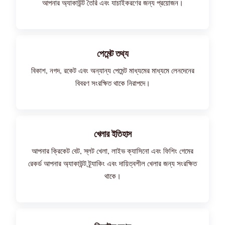
আপনার অ্যাকাউন্ট তৈরি এবং যাচাইকরণের জন্য প্রয়োজন।
পেমেন্ট তথ্য
বিকাশ, নগদ, রকেট এবং অন্যান্য পেমেন্ট মাধ্যমের মাধ্যমে লেনদেনের
বিবরণ সংরক্ষিত থাকে নিরাপদে।
খেলার ইতিহাস
আপনার ক্রিকেট বেট, স্লট খেলা, লাইভ ক্যাসিনো এবং ফিশিং গেমের
রেকর্ড আপনার অ্যাকাউন্ট ট্র্যাকিং এবং দায়িত্বশীল খেলার জন্য সংরক্ষিত
থাকে।