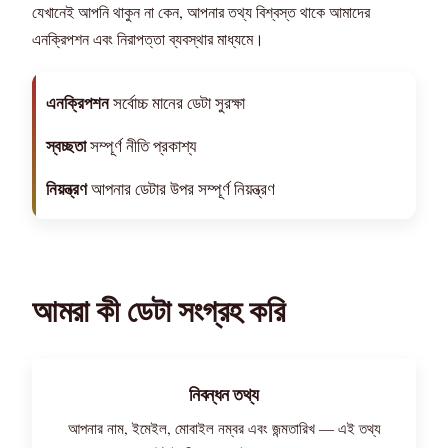
যেখানেই আপনি থাকুন না কেন, আপনার তথ্য বিশ্বস্ত থাকে আমাদের
এনক্রিপশন এবং নিরাপত্তা ব্যবস্থার মাধ্যমে।
এনক্রিপশন
সর্বোচ্চ মানের ডেটা সুরক্ষা
স্বচ্ছতা
সম্পূর্ণ নীতি প্রকাশ্য
নিয়ন্ত্রণ
আপনার ডেটার উপর সম্পূর্ণ নিয়ন্ত্রণ
আমরা কী ডেটা সংগ্রহ করি
নিবন্ধন তথ্য
আপনার নাম, ইমেইল, মোবাইল নম্বর এবং জন্মতারিখ — এই তথ্য