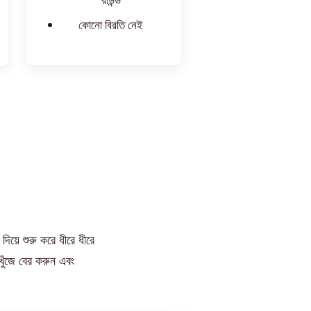
কোনো বিরতি নেই
িয়ে শুরু করে ধীরে ধীরে
খুঁজে বের করুন এবং