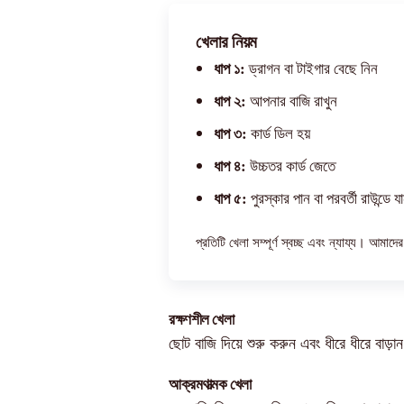
খেলার নিয়ম
ধাপ ১:
ড্রাগন বা টাইগার বেছে নিন
ধাপ ২:
আপনার বাজি রাখুন
ধাপ ৩:
কার্ড ডিল হয়
ধাপ ৪:
উচ্চতর কার্ড জেতে
ধাপ ৫:
পুরস্কার পান বা পরবর্তী রাউন্ডে য
প্রতিটি খেলা সম্পূর্ণ স্বচ্ছ এবং ন্যায্য। আমা
রক্ষণশীল খেলা
ছোট বাজি দিয়ে শুরু করুন এবং ধীরে ধীরে বাড়
আক্রমণাত্মক খেলা