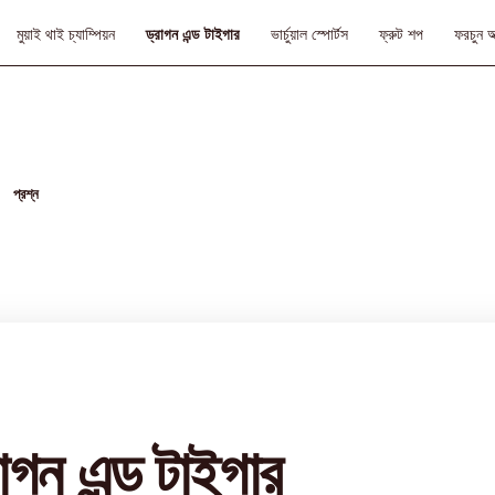
ড্রাগন এন্ড টাইগার
মুয়াই থাই চ্যাম্পিয়ন
ভার্চুয়াল স্পোর্টস
ফ্রুট শপ
ফরচুন অ
প্রশ্ন
গন এন্ড টাইগার