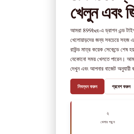
খেলুন এবং জ
আমরা 899bet-এ ড্রাগন এন্ড টাইগ
খেলোয়াড়দের জন্য সবচেয়ে সহজ এ
রাউন্ড মাত্র কয়েক সেকেন্ডে শেষ 
যেকোনো সময় খেলতে পারেন। আমাদ
দেখুন এবং আপনার বাজেট অনুযায়ী 
নিবন্ধন করুন
প্রবেশ করুন
২
খেলার পছন্দ