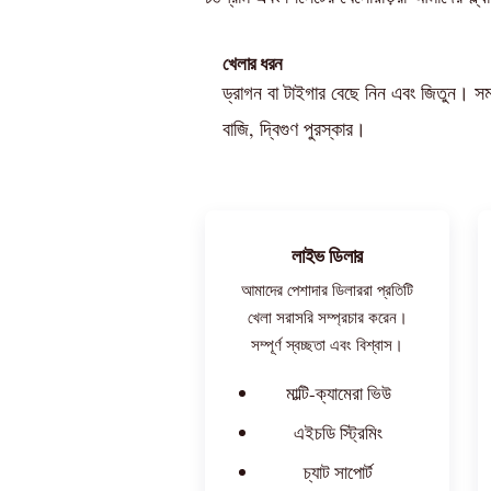
খেলার ধরন
ড্রাগন বা টাইগার বেছে নিন এবং জিতুন। স
বাজি, দ্বিগুণ পুরস্কার।
লাইভ ডিলার
আমাদের পেশাদার ডিলাররা প্রতিটি
খেলা সরাসরি সম্প্রচার করেন।
সম্পূর্ণ স্বচ্ছতা এবং বিশ্বাস।
মাল্টি-ক্যামেরা ভিউ
এইচডি স্ট্রিমিং
চ্যাট সাপোর্ট