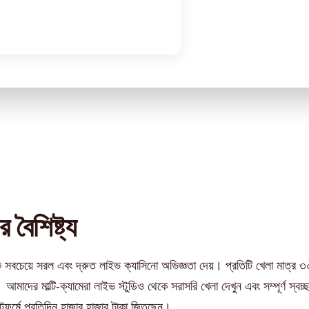
 বৈশিষ্ট্য
বচেয়ে সরল এবং দ্রুত লাইভ ক্যাসিনো অভিজ্ঞতা দেয়। প্রতিটি খেলা মাত্র ৩০ 
াদের মাল্টি-ক্যামেরা লাইভ স্টুডিও থেকে সরাসরি খেলা দেখুন এবং সম্পূর্ণ স্বচ্
্যাটফর্মে প্রতিদিন হাজার হাজার টাকা জিতছেন।