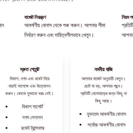
বাজেট নিয়ন্ত্রণ
নিয়ম পড
মান
আকর্ষণীয় বোনাস থেকে শুরু করুন। আপনার সীমা
প্রতিট
নির্ধারণ করুন এবং দায়িত্বশীলভাবে খেলুন।
আপনার
দ্রুত পেমেন্ট
নমনীয় বাজি
বিকাশ, নগদ এবং রকেট দিয়ে
আপনার বাজেট অনুযায়ী খেলুন।
যাচাই সাপেক্ষে এবং উত্তোলন
ছোট বা বড়, আপনার পছন্দ।
করুন। কোনো লুকানো খরচ নেই।
প্রতিটি খেলোয়াড়ের জন্য কিছু না
কিছু আছে।
বিকাশ সাপোর্ট
ন্যূনতম আকর্ষণীয় বোনাস
নগদ লেনদেন
সর্বোচ্চ আকর্ষণীয় বোনাস
রকেট ট্রান্সফার