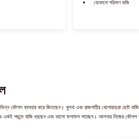
যেকোনো পরিমাণ বাজি
শল
িভিন্ন কৌশল ব্যবহার করে জিতছেন। খুলনা এবং রাজশাহীর খেলোয়াড়রা ছোট বাজি দ
রাউন্ডে একই পছন্দে বাজি ধরছেন এবং ভালো ফলাফল পাচ্ছেন। আপনার নিজের কৌশল 