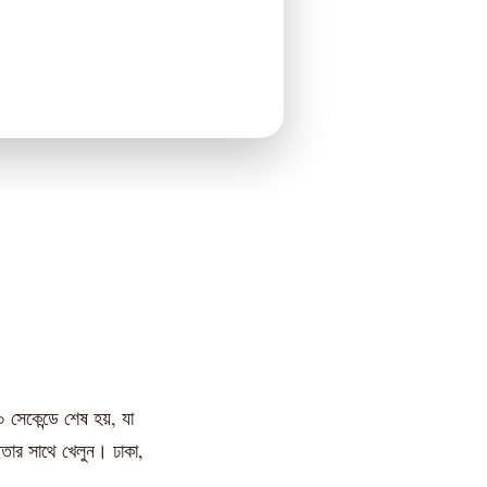
সেকেন্ডে শেষ হয়, যা
ছতার সাথে খেলুন। ঢাকা,