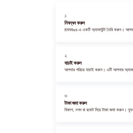
১
নিবন্ধন করুন
899bet-এ একটি অ্যাকাউন্ট তৈরি করুন। আপনার
২
যাচাই করুন
আপনার পরিচয় যাচাই করুন। এটি আপনার অ্যাকাউ
৩
টাকা জমা করুন
বিকাশ, নগদ বা রকেট দিয়ে টাকা জমা করুন। ন্য